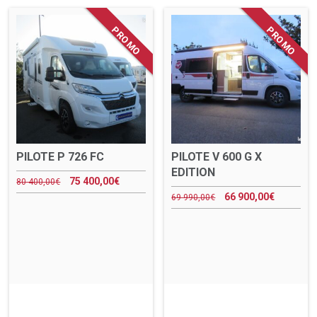
PILOTE P 726 FC
PILOTE V 600 G X
EDITION
75 400,00
€
80 400,00
€
66 900,00
€
69 990,00
€