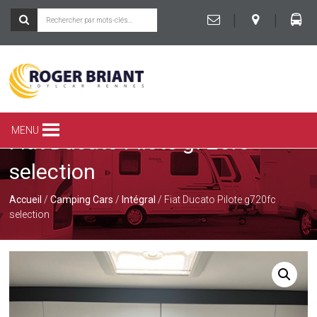
|
|
ROGER
BRIANT
SPÉCIALISTE
MENU
Fiat Ducato Pilote g720fc
DU
CAMPING-
selection
CAR
ET
DE
Accueil
/
Camping Cars
/
Intégral
/ Fiat Ducato Pilote g720fc
LA
selection
CARAVANE
À
RENNES