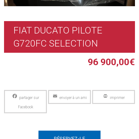
FIAT DUCATO PILOTE
G720FC SELECTION
96 900,00
€
Facebook
Email
PrintFriendly
RÉSERVEZ-LE