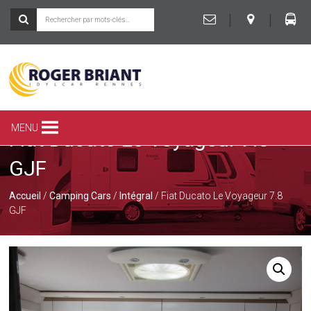
|
|
ROGER
BRIANT
SPÉCIALISTE
MENU
Fiat Ducato Le Voyageur 7.8
DU
CAMPING-
GJF
CAR
ET
DE
Accueil
/
Camping Cars
/
Intégral
/ Fiat Ducato Le Voyageur 7.8
LA
GJF
CARAVANE
À
RENNES