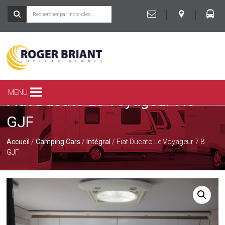
|
|
ROGER
BRIANT
SPÉCIALISTE
MENU
Fiat Ducato Le Voyageur 7.8
DU
CAMPING-
GJF
CAR
ET
DE
Accueil
/
Camping Cars
/
Intégral
/ Fiat Ducato Le Voyageur 7.8
LA
GJF
CARAVANE
À
RENNES