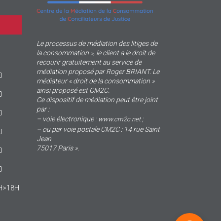
Le processus de médiation des litiges de
la consommation », le client a le droit de
recourir gratuitement au service de
médiation proposé par Roger BRIANT. Le
0
médiateur « droit de la consommation »
ainsi proposé est CM2C.
0
Ce dispositif de médiation peut être joint
par :
0
– voie électronique :
;
www.cm2c.net
– ou par voie postale CM2C : 14 rue Saint
0
Jean
75017 Paris ».
0
0
4H>18H