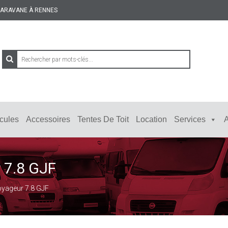
 CARAVANE À RENNES
cules
Accessoires
Tentes De Toit
Location
Services
A
 7.8 GJF
oyageur 7.8 GJF