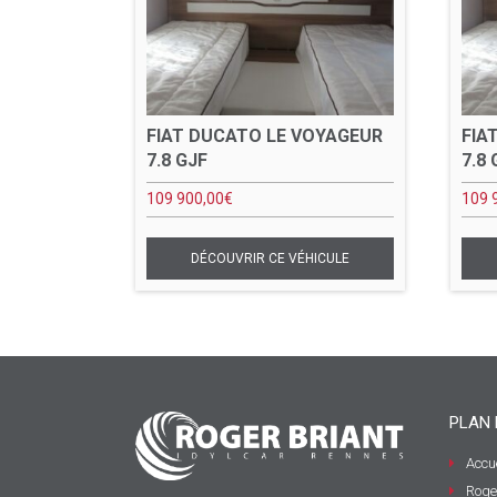
FIAT DUCATO LE VOYAGEUR
FIA
7.8 GJF
7.8 
109 900,00
€
109 
PLAN 
Accue
Roge