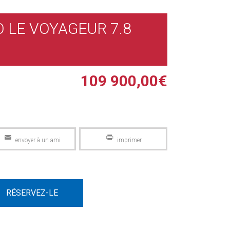
O LE VOYAGEUR 7.8
109 900,00
€
Email
PrintFriendly
RÉSERVEZ-LE