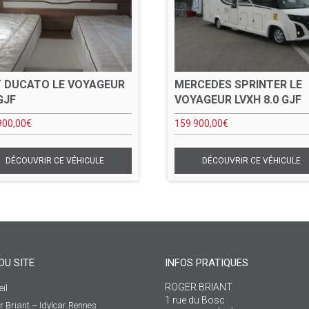
T DUCATO LE VOYAGEUR
MERCEDES SPRINTER LE
GJF
VOYAGEUR LVXH 8.0 GJF
900,00
€
159 900,00
€
DU SITE
INFOS PRATIQUES
ROGER BRIANT
il
1 rue du Bosc
r Briant – Idylcar Rennes