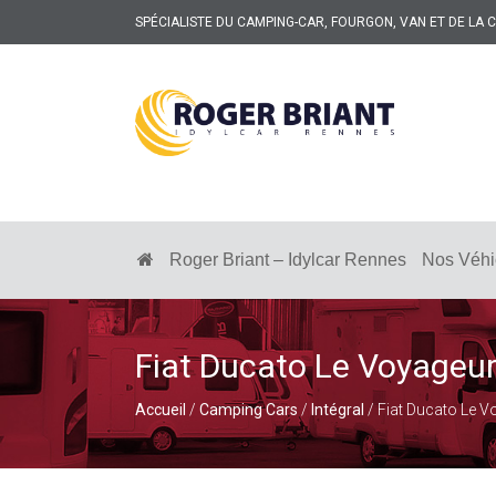
SPÉCIALISTE DU CAMPING-CAR, FOURGON, VAN ET DE LA
ROGER
BRIANT
SPÉCIALISTE
DU
CAMPING-
Roger Briant – Idylcar Rennes
Nos Véhi
CAR
ET
DE
LA
CARAVANE
Fiat Ducato Le Voyageur
À
RENNES
Accueil
/
Camping Cars
/
Intégral
/ Fiat Ducato Le V