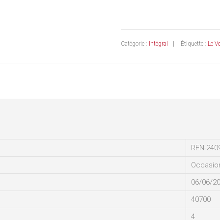
Catégorie :
Intégral
Étiquette :
Le V
REN-240
Occasio
06/06/2
40700
4