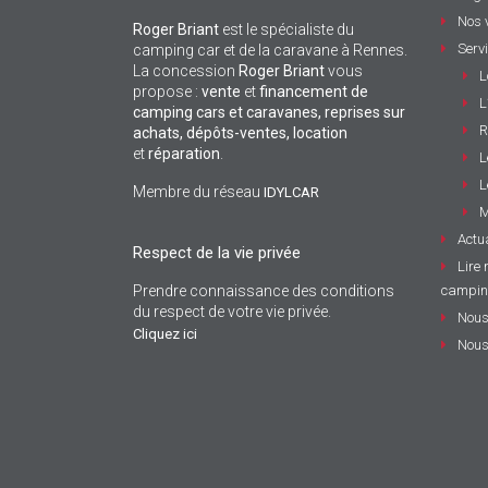
Nos 
Roger Briant
est le spécialiste du
Serv
camping car et de la caravane à Rennes.
La concession
Roger Briant
vous
L
propose :
vente
et
financement de
L
camping cars et caravanes, reprises sur
R
achats, dépôts-ventes,
location
et
réparation
.
L
L
Membre du réseau
IDYLCAR
M
Actua
Respect de la vie privée
Lire 
Prendre connaissance des conditions
campin
du respect de votre vie privée.
Nous
Cliquez ici
Nous