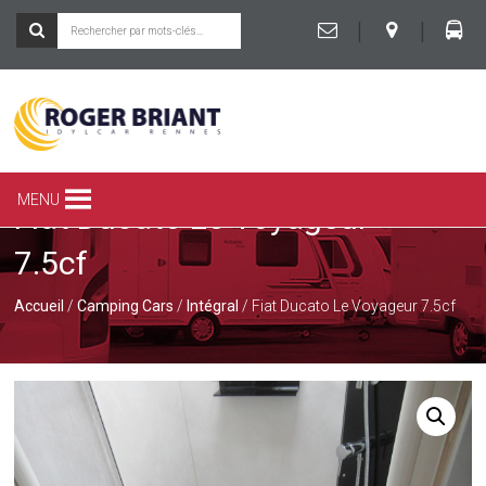
|
|
ROGER
BRIANT
SPÉCIALISTE
MENU
Fiat Ducato Le Voyageur
DU
CAMPING-
7.5cf
CAR
ET
DE
Accueil
/
Camping Cars
/
Intégral
/ Fiat Ducato Le Voyageur 7.5cf
LA
CARAVANE
À
RENNES