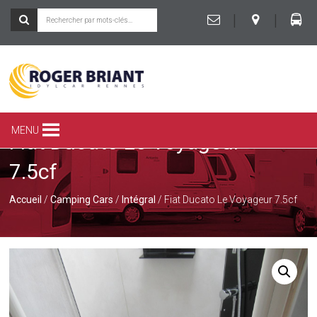
|
|
ROGER
BRIANT
SPÉCIALISTE
MENU
Fiat Ducato Le Voyageur
DU
CAMPING-
7.5cf
CAR
ET
DE
Accueil
/
Camping Cars
/
Intégral
/ Fiat Ducato Le Voyageur 7.5cf
LA
CARAVANE
À
RENNES