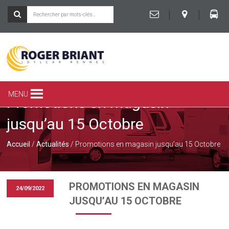
|
|
ROGER
BRIANT
SPÉCIALISTE
MENU
Promotions en magasin
DU
CAMPING-
jusqu’au 15 Octobre
CAR
ET
DE
Accueil
/
Actualités
/ Promotions en magasin jusqu’au 15 Octobre
LA
CARAVANE
À
RENNES
PROMOTIONS EN MAGASIN
24/09/2022
JUSQU’AU 15 OCTOBRE