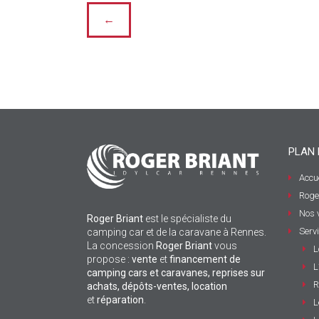
←
PLAN 
Accue
Roge
Nos 
Roger Briant
est le spécialiste du
Serv
camping car et de la caravane à Rennes.
La concession
Roger Briant
vous
L
propose :
vente
et
financement de
L
camping cars et caravanes, reprises sur
R
achats, dépôts-ventes,
location
et
réparation
.
L