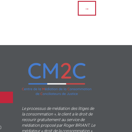
→
Le processus de médiation des litiges de
la consommation », le client a le droit de
recourir gratuitement au service de
médiation proposé par Roger BRIANT. Le
0
médiateur « droit de la consommation »