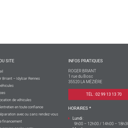
DU SITE
INFOS PRATIQUES
ROGER BRIANT
il
1 rue du Bosc
r Briant – Idylcar Rennes
35520 LA MÉZIÈRE
véhicules
ices
TÉL : 02 99 13 13 70 ‎
ocation de véhicules
’entretien en toute confiance
HORAIRES *
éparation avec ou sans rendez-vous
Lundi
:
e financement
9h00 – 12h00 / 14h00 – 18h3