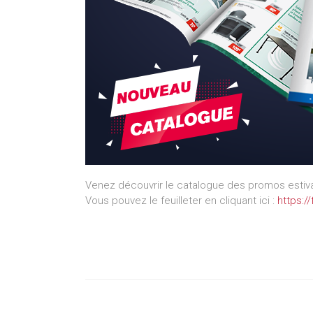
Venez découvrir le catalogue des promos estiva
Vous pouvez le feuilleter en cliquant ici :
https: