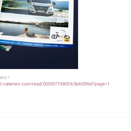
les !
//fr.calameo.com/read/005507193651b5bb03f6d?page=1