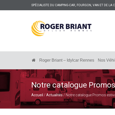
SPÉCIALISTE DU CAMPING-CAR, FOURGON, VAN ET DE LA
ROGER
BRIANT
SPÉCIALISTE
DU
CAMPING-
Roger Briant – Idylcar Rennes
Nos Véhi
CAR
ET
DE
LA
CARAVANE
Notre catalogue Promos e
À
RENNES
Accueil
/
Actualités
/ Notre catalogue Promos estival