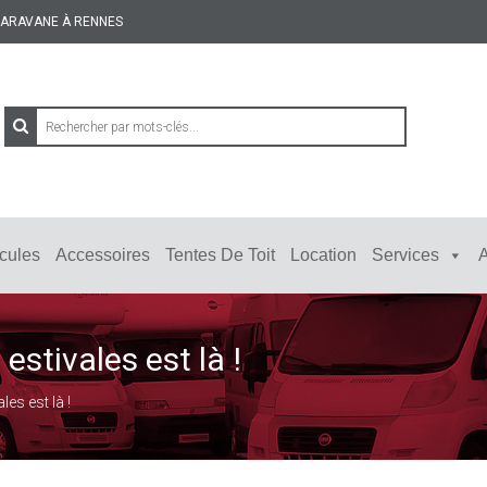
 CARAVANE À RENNES
cules
Accessoires
Tentes De Toit
Location
Services
A
stivales est là !
es est là !