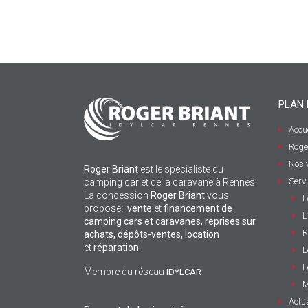
PLAN 
Accue
Roge
Nos 
Roger Briant
est le spécialiste du
Serv
camping car et de la caravane à Rennes.
La concession
Roger Briant
vous
L
propose :
vente
et
financement de
L
camping cars et caravanes, reprises sur
R
achats, dépôts-ventes,
location
et
réparation
.
L
L
Membre du réseau
IDYLCAR
M
Actua