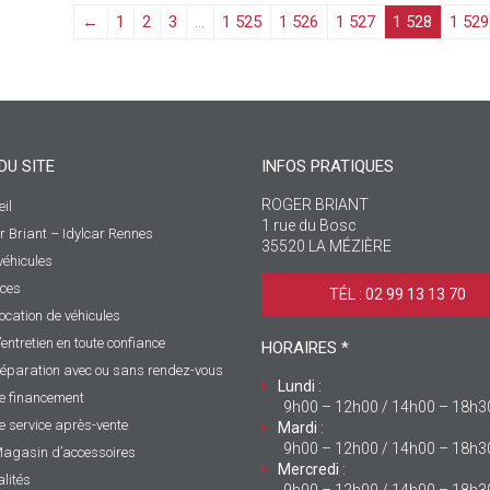
←
1
2
3
…
1 525
1 526
1 527
1 528
1 529
DU SITE
INFOS PRATIQUES
ROGER BRIANT
il
1 rue du Bosc
r Briant – Idylcar Rennes
35520 LA MÉZIÈRE
véhicules
ices
TÉL : 02 99 13 13 70 ‎
ocation de véhicules
’entretien en toute confiance
HORAIRES *
éparation avec ou sans rendez-vous
Lundi
:
e financement
9h00 – 12h00 / 14h00 – 18h3
e service après-vente
Mardi
:
9h00 – 12h00 / 14h00 – 18h3
agasin d’accessoires
Mercredi
:
lités