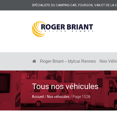
SPÉCIALISTE DU CAMPING-CAR, FOURGON, VAN ET DE LA
ROGER
BRIANT
SPÉCIALISTE
DU
CAMPING-
Roger Briant – Idylcar Rennes
Nos Véhi
CAR
ET
DE
LA
CARAVANE
Nos 
À
RENNES
Accueil
/
Nos véhicules
/ Page 1528