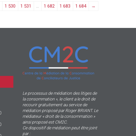
1 530
1 531
…
1 682
1 683
1 684
→
Le processus de médiation des litiges de
la consommation », le client a le droit de
recourir gratuitement au service de
médiation proposé par Roger BRIANT. Le
0
médiateur « droit de la consommation »
ainsi proposé est CM2C.
0
Ce dispositif de médiation peut être joint
par :