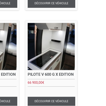
X EDITION
PILOTE V 600 G X EDITION
66 900,00
€